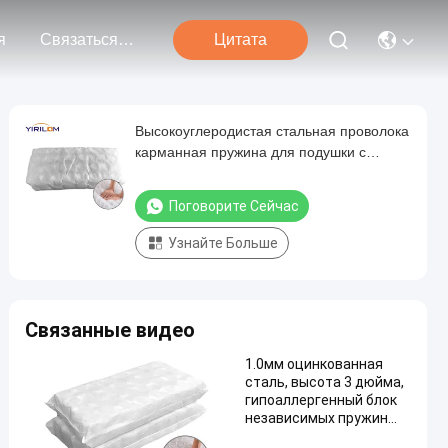
я
Связаться С Нами
Цитата
Высокоуглеродистая стальная проволока
карманная пружина для подушки с
диаметром проволоки 0,9 мм - 1,2 мм
Поговорите Сейчас
Узнайте Больше
Связанные видео
1.0мм оцинкованная
сталь, высота 3 дюйма,
гипоаллергенный блок
независимых пружин
для комфорта подушки