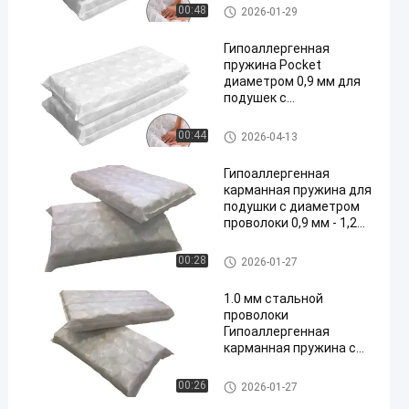
Почтовая пружина для поду
00:48
2026-01-29
шки
Гипоаллергенная
пружина Pocket
диаметром 0,9 мм для
подушек с
настраиваемым
размером
Почтовая пружина для поду
00:44
2026-04-13
шки
Гипоаллергенная
карманная пружина для
подушки с диаметром
проволоки 0,9 мм - 1,2
мм и отличной
поддержкой края
Почтовая пружина для поду
00:28
2026-01-27
шки
1.0 мм стальной
проволоки
Гипоаллергенная
карманная пружина с
нетканым покрытием
для удобной опоры
Почтовая пружина для поду
00:26
2026-01-27
подушки
шки