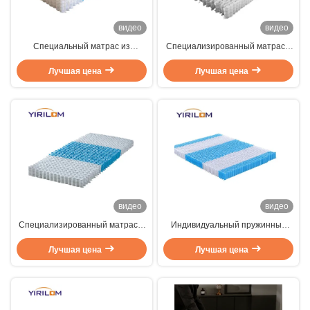
видео
видео
Специальный матрас из
Специализированный матрас с
высокоуглеродистой стали
карманной пружиной
карманная пружина матрас
Лучшая цена
Лучшая цена
пружина
видео
видео
Специализированный матрас с
Индивидуальный пружинный
карманным пружином с
блок для матраса из
нетканой тканью для спокойного
Лучшая цена
высокоуглеродистой стали 2,3
Лучшая цена
сна
мм с карманными пружинами в
чехлах