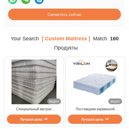
Свяжитесь сейчас
Your Search
[ Custom Mattress ]
Match
160
Продукты
видео
видео
Специальный матрас
Поставщики карманной
карманный пружинный блок 1,0-
пружины
2,3 мм проводный диаметр
Лучшая цена
Лучшая цена