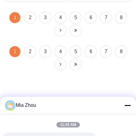
проволокой
1
2
3
4
5
6
7
8
1
2
3
4
5
6
7
8
Mia Zhou
Быстрый контакт
11:35 AM
Адрес